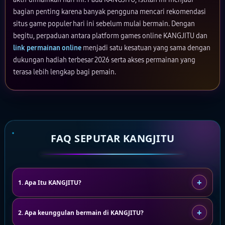
bagian penting karena banyak pengguna mencari rekomendasi
situs game populer hari ini
sebelum mulai bermain. Dengan
begitu, perpaduan antara platform games online KANGJITU dan
link permainan online
menjadi satu kesatuan yang sama dengan
dukungan
hadiah terbesar 2026
serta akses permainan yang
terasa lebih lengkap bagi pemain.
FAQ SEPUTAR KANGJITU
+
1. Apa Itu KANGJITU?
+
2. Apa keunggulan bermain di KANGJITU?