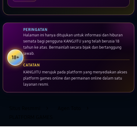
PERINGATAN
Halaman ini hanya ditujukan untuk informasi dan hiburan
semata bagi pengguna KANGJITU yang telah berusia 18
tahun ke atas. Bermainlah secara bijak dan bertanggung
jawab.
18+
CATATAN
KANGJITU merujuk pada platform yang menyediakan akses
platform games online dan permainan online dalam satu
layanan resmi.
Situs Resmmi
>
Agen Toto
>
PLATFORM GAMES