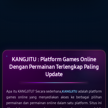
Layer Popup Close
KANGJITU : Platform Games Online
Dengan Permainan Terlengkap Paling
Update
Apa itu KANGJITU? Secara sederhana,
KANGJITU
adalah platform
games online yang menyediakan akses ke berbagai pilihan
permainan dan permainan online dalam satu platform. Situs ini