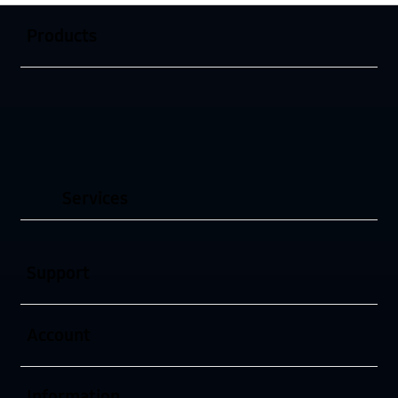
Buka
Footer Navigation
Products
Buka
Services
Buka
Support
Buka
Account
Buka
Information