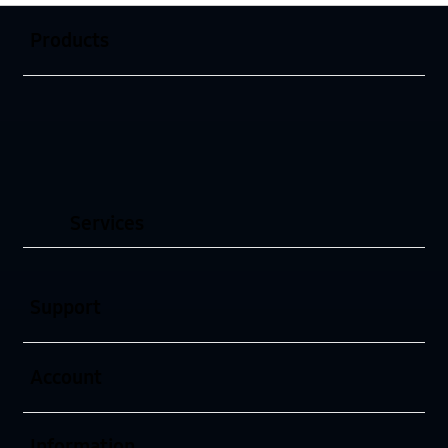
Buka
Footer Navigation
Products
Buka
Services
Buka
Support
Buka
Account
Buka
Information