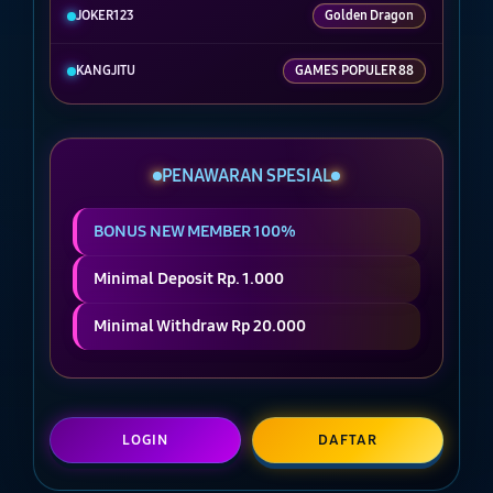
JOKER123
Golden Dragon
KANGJITU
GAMES POPULER 88
PENAWARAN SPESIAL
BONUS NEW MEMBER 100%
Minimal Deposit Rp. 1.000
Minimal Withdraw Rp 20.000
LOGIN
DAFTAR