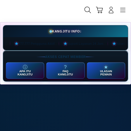
Skip
to
Cari
Troli
Login
Navigation
content
KANGJITU INFO:
★
★
★
777.777 Pengguna Aktif
Suport Layanan 24 Jam
Akses KANGJITU T
AKSES CEPAT MEMBER
ⓘ
?
★
APA ITU
FAQ
ULASAN
KANGJITU
KANGJITU
PEMAIN