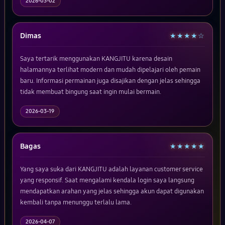
2026-03-02
Dimas
★★★★☆
Saya tertarik menggunakan KANGJITU karena desain
halamannya terlihat modern dan mudah dipelajari oleh pemain
baru. Informasi permainan juga disajikan dengan jelas sehingga
tidak membuat bingung saat ingin mulai bermain.
2026-03-19
Bagas
★★★★★
Yang saya suka dari KANGJITU adalah layanan customer service
yang responsif. Saat mengalami kendala login saya langsung
mendapatkan arahan yang jelas sehingga akun dapat digunakan
kembali tanpa menunggu terlalu lama.
2026-04-07