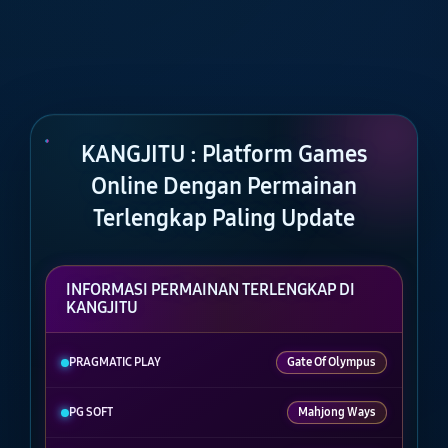
KANGJITU : Platform Games
Online Dengan Permainan
Terlengkap Paling Update
INFORMASI PERMAINAN TERLENGKAP DI
KANGJITU
PRAGMATIC PLAY
Gate Of Olympus
PG SOFT
Mahjong Ways