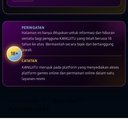
PERINGATAN
Halaman ini hanya ditujukan untuk informasi dan hiburan
semata bagi pengguna KANGJITU yang telah berusia 18
tahun ke atas. Bermainlah secara bijak dan bertanggung
jawab.
18+
CATATAN
KANGJITU merujuk pada platform yang menyediakan akses
platform games online dan permainan online dalam satu
layanan resmi.
Situs Resmmi
>
Agen Toto
>
PLATFORM GAMES